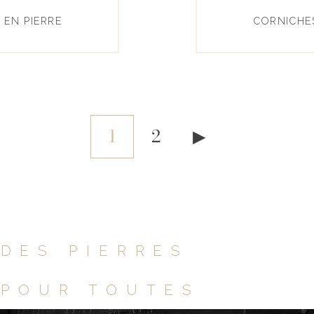
 EN PIERRE
CORNICHES
1
2
▶
DES PIERRES
POUR TOUTES